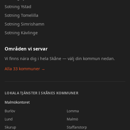
Sotning
Ystad
Sotning
Tomelilla
Sotning
Simrishamn
Sotning
Kävlinge
Områden vi servar
Vi finns nära dig i hela Skåne — välj din kommun nedan.
Alla 33 kommuner →
LOKALA TJÄNSTER I SKÅNES KOMMUNER
Malmökontoret
Burlöv
Lomma
Lund
Malmö
Skurup
Staffanstorp