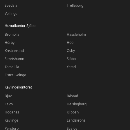
Svedala
Trelleborg
Vellinge
Huvudkontor Sjöbo
Bromölla
Hässleholm
Hörby
Höör
Kristianstad
Osby
Simrishamn
Sjöbo
Tomelilla
Ystad
Östra Göinge
Kävlingekontoret
Bjuv
Båstad
Eslöv
Helsingborg
Höganäs
Klippan
Kävlinge
Landskrona
Perstorp
Svalöv