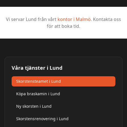
Vi servar
Lund
från vårt
kontor i
Malmö
. Kontakta oss
för att boka tid.
Våra tjänster i
Lund
Skorstensteamet i Lund
Köpa braskamin i Lund
Ny skorsten i Lund
Skorstensrenovering i Lund