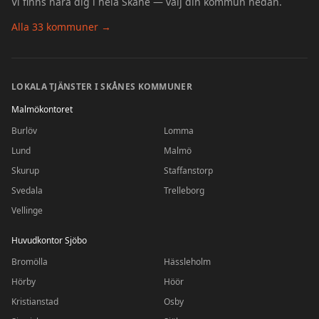
Vi finns nära dig i hela Skåne — välj din kommun nedan.
Alla 33 kommuner →
LOKALA TJÄNSTER I SKÅNES KOMMUNER
Malmökontoret
Burlöv
Lomma
Lund
Malmö
Skurup
Staffanstorp
Svedala
Trelleborg
Vellinge
Huvudkontor Sjöbo
Bromölla
Hässleholm
Hörby
Höör
Kristianstad
Osby