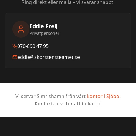
Ring direkt eller maila – vi svarar snabbt.
Eddie Freij
Privatpersoner
070-890 47 95
eddie@skorstensteamet.se
Vi servar
Simrishamn
från vårt
kontor i
Sjöbo
.
Kontakta oss för att boka tid.