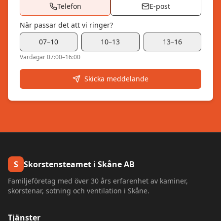
Telefon
E-post
När passar det att vi ringer?
07–10
10–13
13–16
Vardagar 07:00–16:00
Skicka meddelande
S
Skorstensteamet i Skåne AB
Familjeföretag med över 30 års erfarenhet av kaminer,
skorstenar, sotning och ventilation i Skåne.
Tjänster