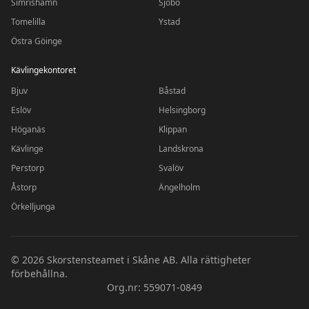
Simrishamn
Sjöbo
Tomelilla
Ystad
Östra Göinge
Kävlingekontoret
Bjuv
Båstad
Eslöv
Helsingborg
Höganäs
Klippan
Kävlinge
Landskrona
Perstorp
Svalöv
Åstorp
Ängelholm
Örkelljunga
©
2026
Skorstensteamet i Skåne AB. Alla rättigheter
förbehållna.
Org.nr: 559071-0849