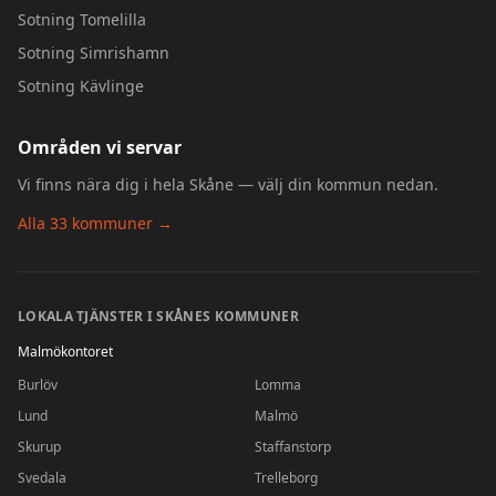
Sotning
Tomelilla
Sotning
Simrishamn
Sotning
Kävlinge
Områden vi servar
Vi finns nära dig i hela Skåne — välj din kommun nedan.
Alla 33 kommuner →
LOKALA TJÄNSTER I SKÅNES KOMMUNER
Malmökontoret
Burlöv
Lomma
Lund
Malmö
Skurup
Staffanstorp
Svedala
Trelleborg