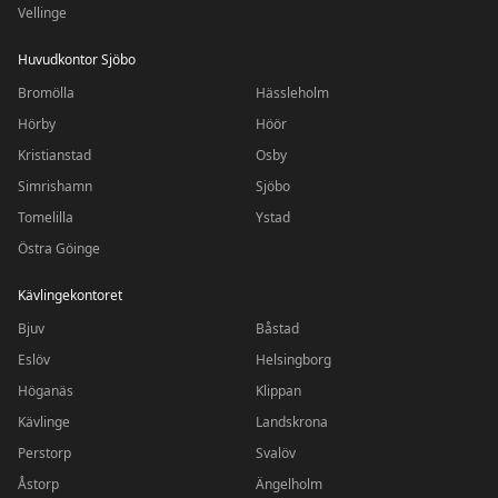
Vellinge
Huvudkontor Sjöbo
Bromölla
Hässleholm
Hörby
Höör
Kristianstad
Osby
Simrishamn
Sjöbo
Tomelilla
Ystad
Östra Göinge
Kävlingekontoret
Bjuv
Båstad
Eslöv
Helsingborg
Höganäs
Klippan
Kävlinge
Landskrona
Perstorp
Svalöv
Åstorp
Ängelholm