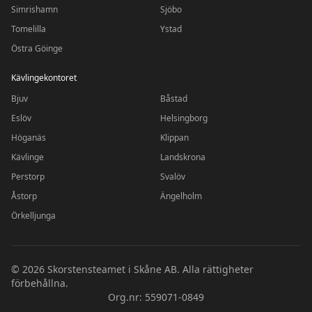
Simrishamn
Sjöbo
Tomelilla
Ystad
Östra Göinge
Kävlingekontoret
Bjuv
Båstad
Eslöv
Helsingborg
Höganäs
Klippan
Kävlinge
Landskrona
Perstorp
Svalöv
Åstorp
Ängelholm
Örkelljunga
©
2026
Skorstensteamet i Skåne AB. Alla rättigheter
förbehållna.
Org.nr: 559071-0849