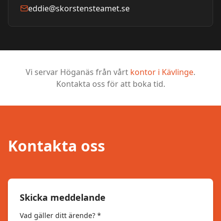
eddie@skorstensteamet.se
Vi servar
Höganäs
från vårt
kontor i
Kävlinge
.
Kontakta oss för att boka tid.
Kontakta oss
Skicka meddelande
Vad gäller ditt ärende? *