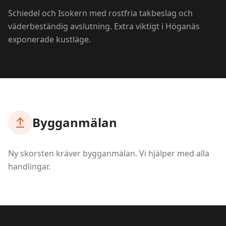
Schiedel och Isokern med rostfria takbeslag och
väderbeständig avslutning. Extra viktigt i Höganäs
exponerade kustläge.
Bygganmälan
Ny skorsten kräver bygganmälan. Vi hjälper med alla
handlingar.