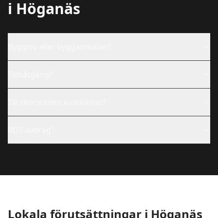
i
Höganäs
Bygglov eller bygganmälan?
Tidsåtgång?
Tål skorstenen kustklimat?
ROT-avdrag?
Lokala förutsättningar i
Höganäs