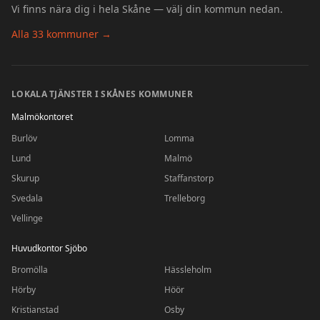
Vi finns nära dig i hela Skåne — välj din kommun nedan.
Alla 33 kommuner →
LOKALA TJÄNSTER I SKÅNES KOMMUNER
Malmökontoret
Burlöv
Lomma
Lund
Malmö
Skurup
Staffanstorp
Svedala
Trelleborg
Vellinge
Huvudkontor Sjöbo
Bromölla
Hässleholm
Hörby
Höör
Kristianstad
Osby