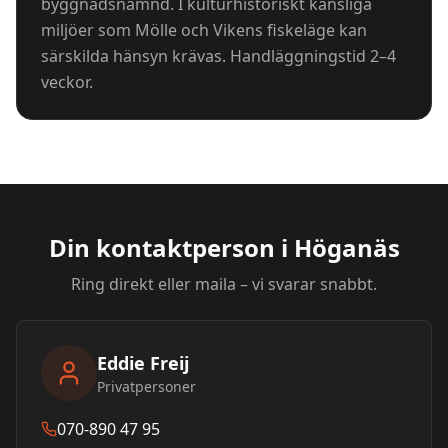
byggnadsnämnd. I kulturhistoriskt känsliga
miljöer som Mölle och Vikens fiskeläge kan
särskilda hänsyn krävas. Handläggningstid 2–4
veckor.
Din kontaktperson i
Höganäs
Ring direkt eller maila – vi svarar snabbt.
Eddie Freij
Privatpersoner
070-890 47 95