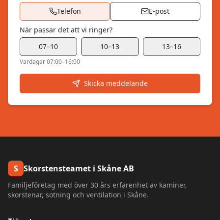
Telefon
E-post
När passar det att vi ringer?
07–10
10–13
13–16
Vardagar 07:00–16:00
Skicka meddelande
S
Skorstensteamet i Skåne AB
Familjeföretag med över 30 års erfarenhet av kaminer,
skorstenar, sotning och ventilation i Skåne.